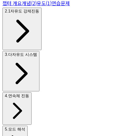
챕터 개요
개념
(
2
)
유도
(
1
)
연습문제
2
.
1자유도 강제진동
3
.
다자유도 시스템
4
.
연속체 진동
5
.
모드 해석