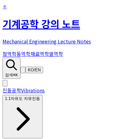
⚛
기계공학 강의 노트
Mechanical Engineering Lecture Notes
정역학
동역학
재료역학
열역학
KO
/
EN
검색
⌘K
진동공학
Vibrations
1
.
1자유도 자유진동