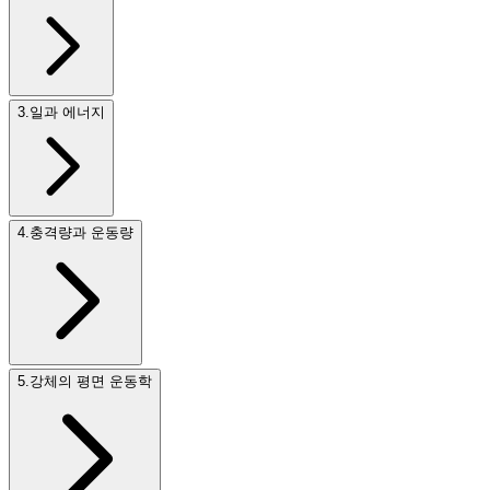
3
.
일과 에너지
4
.
충격량과 운동량
5
.
강체의 평면 운동학