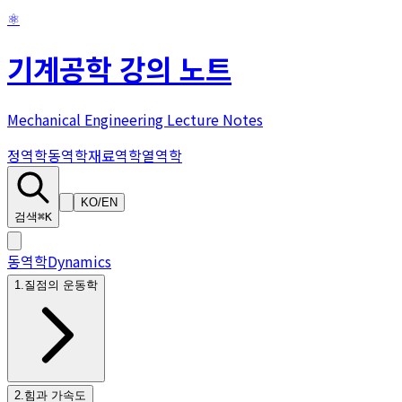
⚛
기계공학 강의 노트
Mechanical Engineering Lecture Notes
정역학
동역학
재료역학
열역학
KO
/
EN
검색
⌘K
동역학
Dynamics
1
.
질점의 운동학
2
.
힘과 가속도