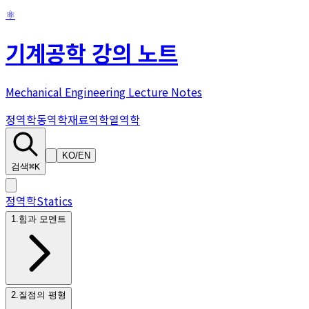
⚛
기계공학 강의 노트
Mechanical Engineering Lecture Notes
정역학
동역학
재료역학
열역학
KO
/
EN
검색
⌘K
정역학
Statics
1
.
힘과 모멘트
2
.
질점의 평형