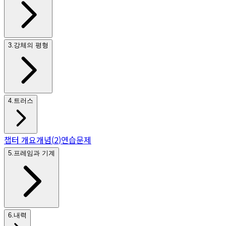
3
.
강체의 평형
4
.
트러스
챕터 개요
개념
(
2
)
연습문제
5
.
프레임과 기계
6
.
내력