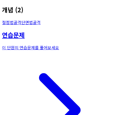
개념
(
2
)
절점법
골격
단면법
골격
연습문제
이 단원의 연습문제를 풀어보세요