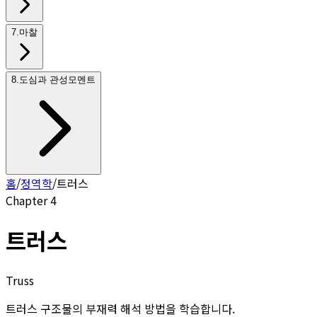
7
.
마찰
8
.
도심과 관성모멘트
홈
/
정역학
/
트러스
Chapter
4
트러스
Truss
트러스 구조물의 부재력 해석 방법을 학습합니다.