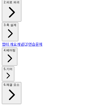
2
.
피로 파괴
3
.
축 설계
챕터 개요
개념
(
2
)
연습문제
4
.
베어링
5
.
기어
6
.
체결 요소