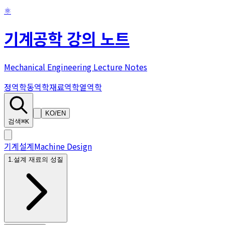
⚛
기계공학 강의 노트
Mechanical Engineering Lecture Notes
정역학
동역학
재료역학
열역학
KO
/
EN
검색
⌘K
기계설계
Machine Design
1
.
설계 재료의 성질