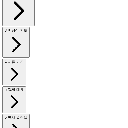
3
.
비정상 전도
4
.
대류 기초
5
.
강제 대류
6
.
복사 열전달