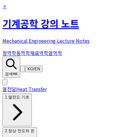
⚛
기계공학 강의 노트
Mechanical Engineering Lecture Notes
정역학
동역학
재료역학
열역학
KO
/
EN
검색
⌘K
열전달
Heat Transfer
1
.
열전도 기초
2
.
정상 전도와 핀