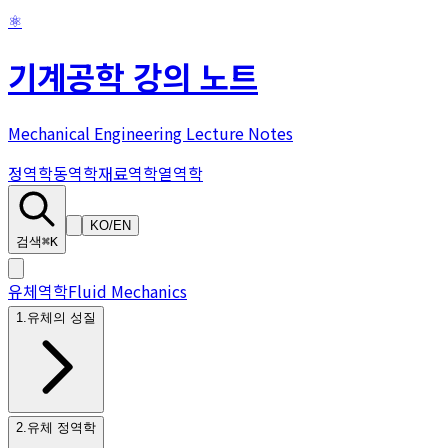
⚛
기계공학 강의 노트
Mechanical Engineering Lecture Notes
정역학
동역학
재료역학
열역학
KO
/
EN
검색
⌘K
유체역학
Fluid Mechanics
1
.
유체의 성질
2
.
유체 정역학