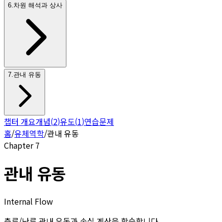
6
.
차원 해석과 상사
7
.
관내 유동
챕터 개요
개념
(
2
)
유도
(
1
)
연습문제
홈
/
유체역학
/
관내 유동
Chapter
7
관내 유동
Internal Flow
층류/난류 관내 유동과 손실 계산을 학습합니다.