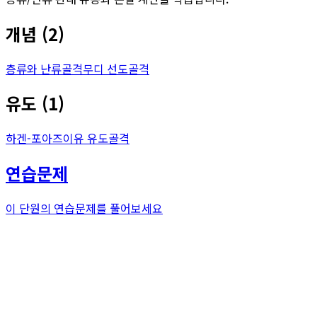
개념
(
2
)
층류와 난류
골격
무디 선도
골격
유도
(
1
)
하겐-포아즈이유 유도
골격
연습문제
이 단원의 연습문제를 풀어보세요