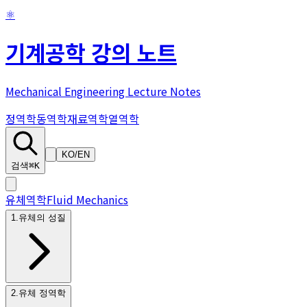
⚛
기계공학 강의 노트
Mechanical Engineering Lecture Notes
정역학
동역학
재료역학
열역학
KO
/
EN
검색
⌘K
유체역학
Fluid Mechanics
1
.
유체의 성질
2
.
유체 정역학