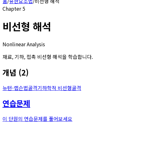
홈
/
유한요소법
/
비선형 해석
Chapter
5
비선형 해석
Nonlinear Analysis
재료, 기하, 접촉 비선형 해석을 학습합니다.
개념
(
2
)
뉴턴-랩슨법
골격
기하학적 비선형
골격
연습문제
이 단원의 연습문제를 풀어보세요