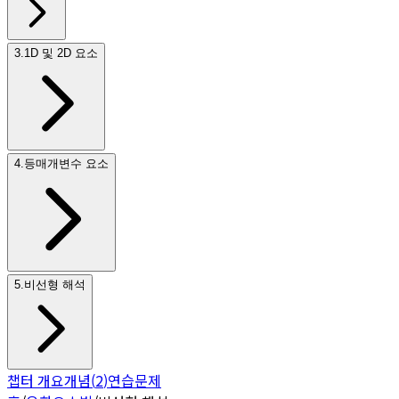
3
.
1D 및 2D 요소
4
.
등매개변수 요소
5
.
비선형 해석
챕터 개요
개념
(
2
)
연습문제