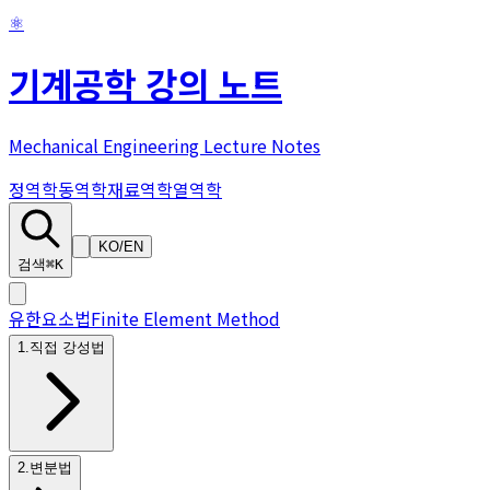
⚛
기계공학 강의 노트
Mechanical Engineering Lecture Notes
정역학
동역학
재료역학
열역학
KO
/
EN
검색
⌘K
유한요소법
Finite Element Method
1
.
직접 강성법
2
.
변분법