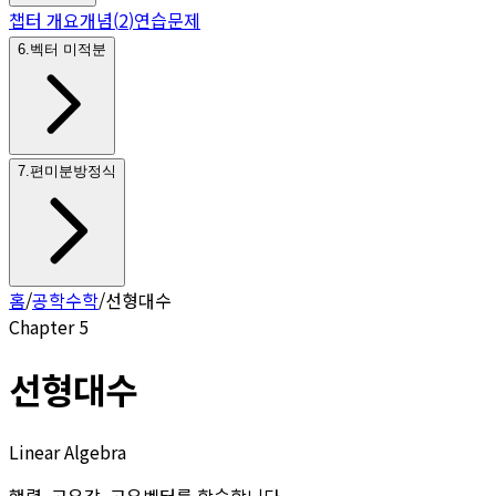
챕터 개요
개념
(
2
)
연습문제
6
.
벡터 미적분
7
.
편미분방정식
홈
/
공학수학
/
선형대수
Chapter
5
선형대수
Linear Algebra
행렬, 고유값, 고유벡터를 학습합니다.