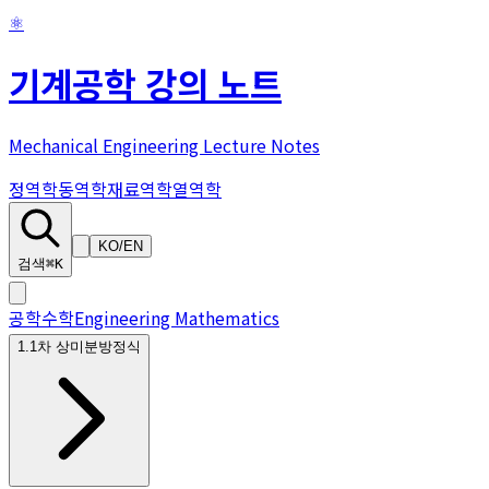
⚛
기계공학 강의 노트
Mechanical Engineering Lecture Notes
정역학
동역학
재료역학
열역학
KO
/
EN
검색
⌘K
공학수학
Engineering Mathematics
1
.
1차 상미분방정식