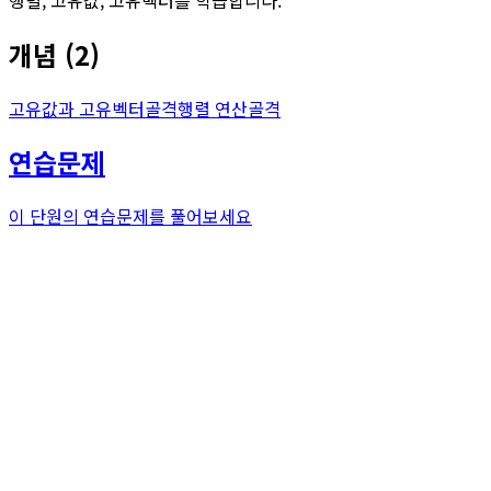
개념
(
2
)
고유값과 고유벡터
골격
행렬 연산
골격
연습문제
이 단원의 연습문제를 풀어보세요