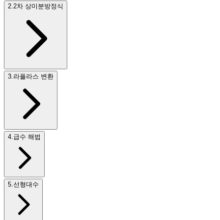
2
.
2차 상미분방정식
3
.
라플라스 변환
4
.
급수 해법
5
.
선형대수