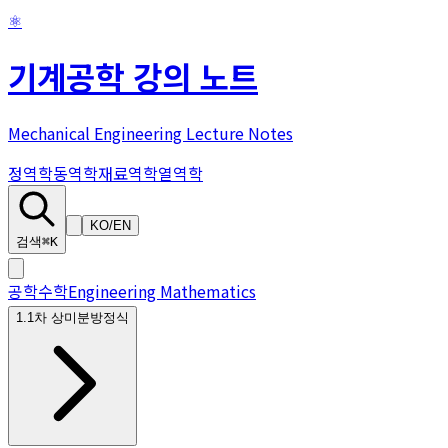
⚛
기계공학 강의 노트
Mechanical Engineering Lecture Notes
정역학
동역학
재료역학
열역학
KO
/
EN
검색
⌘K
공학수학
Engineering Mathematics
1
.
1차 상미분방정식