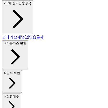
2
.
2차 상미분방정식
챕터 개요
개념
(
2
)
연습문제
3
.
라플라스 변환
4
.
급수 해법
5
.
선형대수