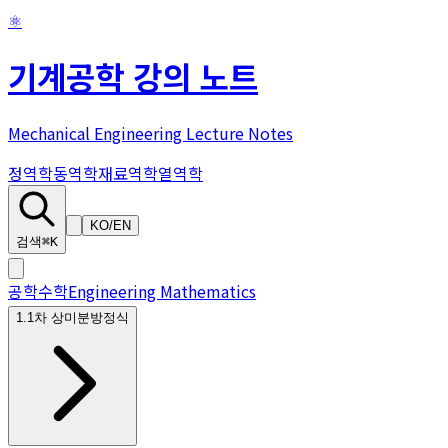
⚛
기계공학 강의 노트
Mechanical Engineering Lecture Notes
정역학
동역학
재료역학
열역학
KO
/
EN
검색
⌘K
공학수학
Engineering Mathematics
1
.
1차 상미분방정식