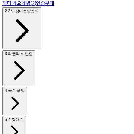
챕터 개요
개념
(
2
)
연습문제
2
.
2차 상미분방정식
3
.
라플라스 변환
4
.
급수 해법
5
.
선형대수