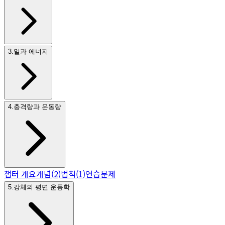
3
.
일과 에너지
4
.
충격량과 운동량
챕터 개요
개념
(
2
)
법칙
(
1
)
연습문제
5
.
강체의 평면 운동학