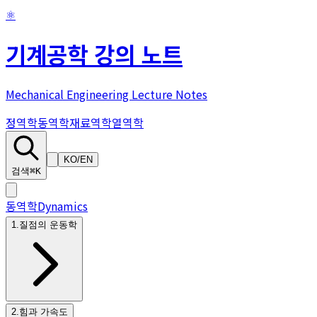
⚛
기계공학 강의 노트
Mechanical Engineering Lecture Notes
정역학
동역학
재료역학
열역학
KO
/
EN
검색
⌘K
동역학
Dynamics
1
.
질점의 운동학
2
.
힘과 가속도